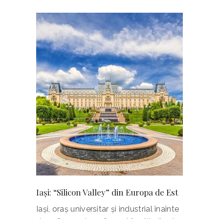
dedicată fetelor – Technovation
Girls 2021
Solaris va livra încă 25 de
troleibuze la Brașov
Economia României: Maxim
istoric pentru numerarul în
circulaţie
Joe Biden a pregătit o nouă
strategie naţională de
contracarare a pandemiei
Iași: “Silicon Valley” din Europa de Est
Iași, oraş universitar şi industrial înainte