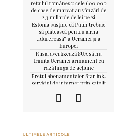
retailul românesc: cele 600.000
de case de marcat au vânzări de
2,3 miliarde de lei pe zi
Estonia susține că Putin trebuie
să plătească pentru iarna
„dureroasă” a Ucrainei și a
Europei
Rusia avertizează SUA să nu
trimită Ucrainei armament cu
rază lungă de acţiune
Preţul abonamentelor Starlink,
serviciul de internet prin satelit
al lui Elon Musk, se reduce cu
50% pe teritoriul României
Contraofensiva din Herson
Au început înscrierile în cea mai
mare competiție de tehnologie
ULTIMELE ARTICOLE