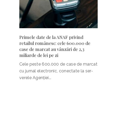
de Est
Primele date de la ANAF privind
Estoni
retailul românesc: cele 600.000 de
plătea
înainte
case de marcat au vânzări de 2,3
Ucrain
 ani,
miliarde de lei pe zi
Uniune
Cele peste 600.000 de case de marcat
trebui
cu jurnal elec­tronic, conectate la ser­
Rusiei
verele Agenţiei